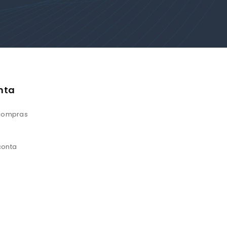
nta
 compras
conta