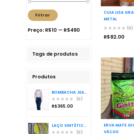
CUIA LISA GRA
Filtrar
METAL
(0)
Preço:
R$10
—
R$490
0
R$
82.00
out
of
5
Tags de produtos
Produtos
BOMBACHA JEANS FEMININA DE FAVO PAMPA SUL
(0)
0
R$
365.00
o
u
t
ERVA MATE GI
LAÇO SINTÉTICO ROLHA PREMIUM
o
VÁCUO
f
(0)