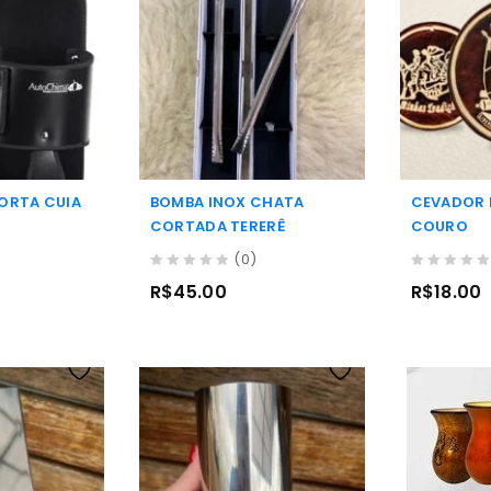
ORTA CUIA
BOMBA INOX CHATA
CEVADOR 
CORTADA TERERÊ
COURO
(0)
0
0
R$
45.00
R$
18.00
out
out
of
of
5
5