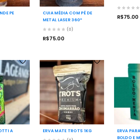
NDE PE
CUIA MÉDIA COM PÉ DE
0
R$
75.00
out
METAL LASER 360º
of
(0)
5
0
R$
75.00
out
of
5
OTTI A
ERVA MATE TROTS 1KG
ERVA PAR
BOLDO E 