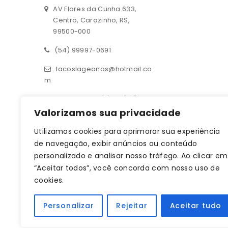
AV Flores da Cunha 633,
Centro, Carazinho, RS,
99500-000
(54) 99997-0691
lacoslageanos@hotmail.co
m
Contato – Filial Ijuí
Valorizamos sua privacidade
Rua 14 de julho 190, sala 01
Utilizamos cookies para aprimorar sua experiência
Centro, Ijuí, RS, 98700-000
de navegação, exibir anúncios ou conteúdo
(55) 93619-1709
personalizado e analisar nosso tráfego. Ao clicar em
“Aceitar todos”, você concorda com nosso uso de
lacoslageanos@hotmail.co
cookies.
m
CNPJ: 33.470.401/0001-64
Personalizar
Rejeitar
Aceitar tudo