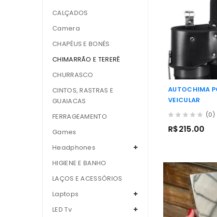
CALÇADOS
Camera
CHAPÉUS E BONÉS
CHIMARRÃO E TERERÊ
CHURRASCO
AUTOCHIMA P
CINTOS, RASTRAS E
VEICULAR
GUAIACAS
(0)
FERRAGEAMENTO
0
R$
215.00
Games
out
of
Headphones
5
HIGIENE E BANHO
LAÇOS E ACESSÓRIOS
Laptops
LED Tv