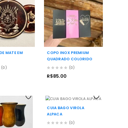
DE MATE EM
COPO INOX PREMIUM
QUADRADO COLORIDO
(0)
(0)
0
R$
85.00
out
of
5
CUIA BAGO VIROLA
ALPACA
(0)
0