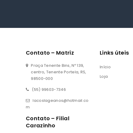
Contato – Matriz
Links úteis
Praça Tenente Bins, Nº 139,
Início
centro, Tenente Portela, RS,
Loja
98500-000
(55) 99603-7346
lacoslageanos@hotmail.co
m
Contato – Filial
Carazinho