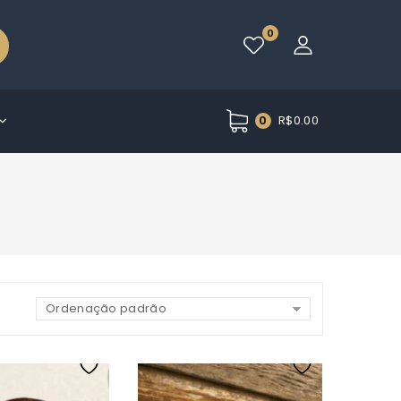
0
R$
0.00
0
Ordenação padrão