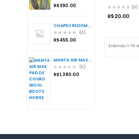
5
0
R$
390.00
(0)
o
0
u
R$
20.00
out
t
of
CHAPEU REDOMAO PRETO ABA 10 - 55
o
5
f
(0)
5
0
R$
455.00
o
Exibindo 1–15 
u
t
MANTA AIR MAX PAD DE COURO WOOL BOOTS HORSE
o
f
(0)
5
0
R$
1,380.00
o
u
t
o
f
5