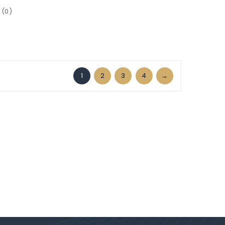
(0)
1
2
3
4
→