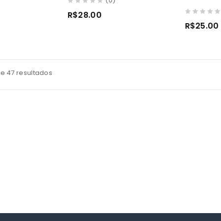
(0)
0
R$
28.00
out
0
R$
25.00
of
out
5
of
5
de 47 resultados