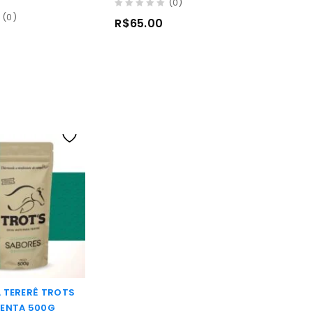
(0)
0
(0)
R$
65.00
out
of
5
A TERERÊ TROTS
MENTA 500G