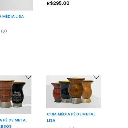
R$
295.00
out
of
5
 MÉDIA LISA
(0)
CUIA MÉDIA PÉ DE METAL
A PÉ DE METAL
LISA
VERSOS