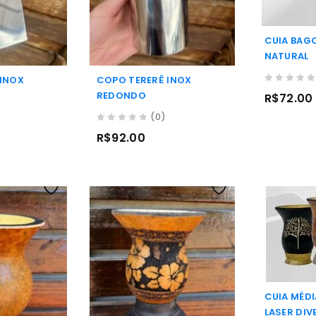
CUIA BAGO
NATURAL
 INOX
COPO TERERÊ INOX
0
REDONDO
R$
72.00
out
(0)
of
5
0
R$
92.00
out
of
5
CUIA MÉDI
LASER DI