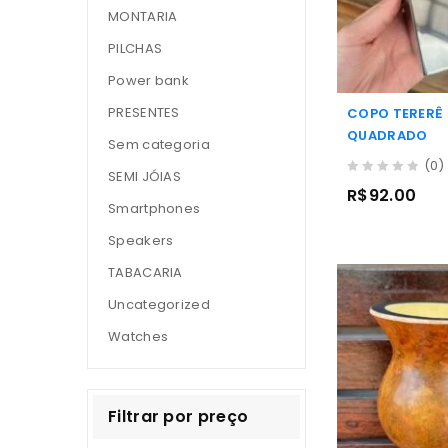
MONTARIA
PILCHAS
Power bank
PRESENTES
COPO TERERÊ
QUADRADO
Sem categoria
(0)
SEMI JÓIAS
0
R$
92.00
out
Smartphones
of
5
Speakers
TABACARIA
Uncategorized
Watches
Filtrar por preço