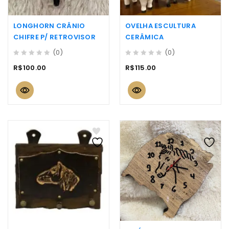
LONGHORN CRÂNIO
OVELHA ESCULTURA
CHIFRE P/ RETROVISOR
CERÂMICA
(0)
(0)
0
0
R$
100.00
R$
115.00
out
out
of
of
5
5