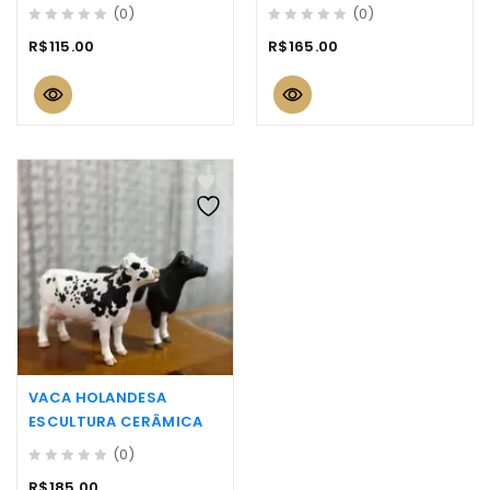
ESCULTURA CERÂMICA
(0)
(0)
0
0
R$
115.00
R$
165.00
out
out
of
of
5
5
VACA HOLANDESA
ESCULTURA CERÂMICA
(0)
0
R$
185.00