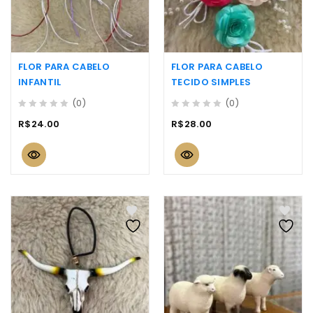
FLOR PARA CABELO
FLOR PARA CABELO
INFANTIL
TECIDO SIMPLES
(0)
(0)
0
0
R$
24.00
R$
28.00
out
out
of
of
5
5