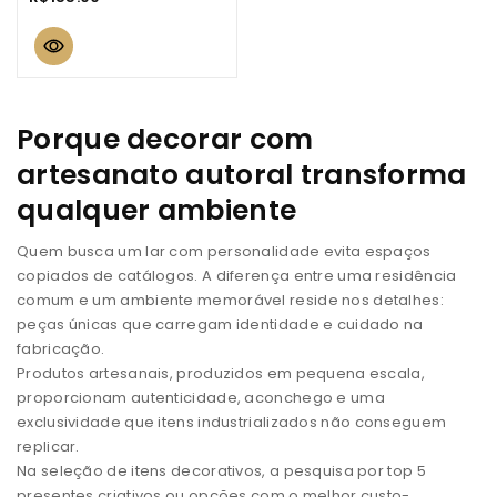
out
of
5
Porque decorar com
artesanato autoral transforma
qualquer ambiente
Quem busca um lar com personalidade evita espaços
copiados de catálogos. A diferença entre uma residência
comum e um ambiente memorável reside nos detalhes:
peças únicas que carregam identidade e cuidado na
fabricação.
Produtos artesanais, produzidos em pequena escala,
proporcionam autenticidade, aconchego e uma
exclusividade que itens industrializados não conseguem
replicar.
Na seleção de itens decorativos, a pesquisa por top 5
presentes criativos ou opções com o melhor custo-