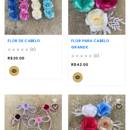
FLOR DE CABELO
FLOR PARA CABELO
GRANDE
(0)
0
(0)
R$
20.00
out
0
R$
42.00
of
out
5
of
5