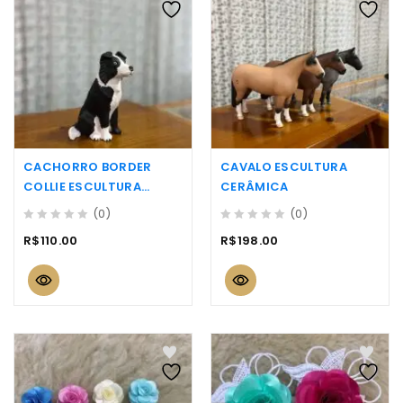
CACHORRO BORDER
CAVALO ESCULTURA
COLLIE ESCULTURA
CERÂMICA
CERÂMICA
(0)
(0)
0
0
R$
110.00
R$
198.00
out
out
of
of
5
5