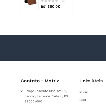
(0)
5
0
R$
1,380.00
o
u
t
o
f
5
Contato – Matriz
Links úteis
Praça Tenente Bins, Nº 139,
Início
centro, Tenente Portela, RS,
Loja
98500-000