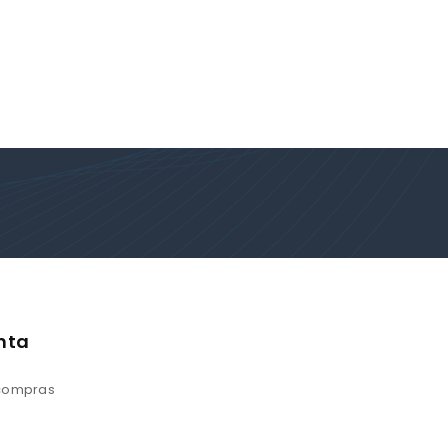
nta
 compras