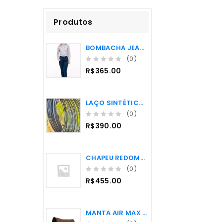
Produtos
BOMBACHA JEANS FEMININA DE FAVO PAMPA SUL
(0)
0
R$
365.00
o
u
t
LAÇO SINTÉTICO ROLHA PREMIUM
o
f
(0)
5
0
R$
390.00
o
u
t
CHAPEU REDOMAO PRETO ABA 10 - 55
o
f
(0)
5
0
R$
455.00
o
u
t
MANTA AIR MAX PAD DE COURO WOOL BOOTS HORSE
o
f