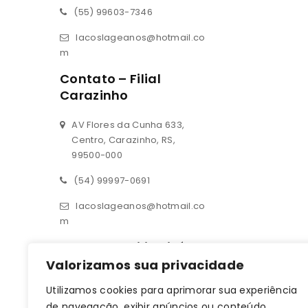
(55) 99603-7346
lacoslageanos@hotmail.co
m
Contato – Filial
Carazinho
AV Flores da Cunha 633,
Centro, Carazinho, RS,
99500-000
(54) 99997-0691
lacoslageanos@hotmail.co
m
Contato – Filial Ijuí
Valorizamos sua privacidade
Rua 14 de julho 190, sala 01
Utilizamos cookies para aprimorar sua experiência
Centro, Ijuí, RS, 98700-000
de navegação, exibir anúncios ou conteúdo