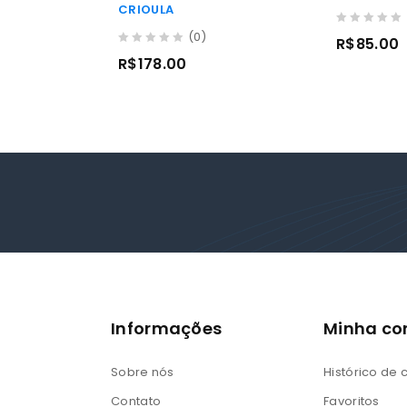
CRIOULA
0
(0)
R$
85.00
out
0
R$
178.00
of
out
5
of
5
Informações
Minha co
Sobre nós
Histórico de
Contato
Favoritos