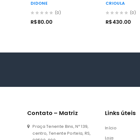
DIDONE
CRIOULA
(0)
(0)
0
0
R$
80.00
R$
430.00
out
out
of
of
5
5
Contato – Matriz
Links úteis
Praça Tenente Bins, Nº 139,
Início
centro, Tenente Portela, RS,
Loja