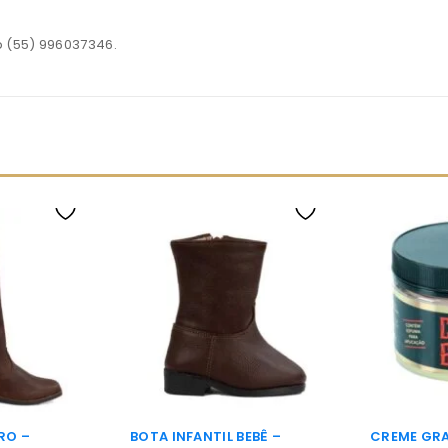
p (55) 996037346.
RO –
BOTA INFANTIL BEBÊ –
CREME GRA