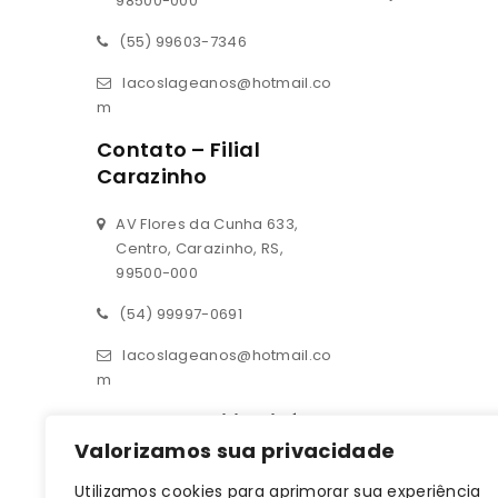
98500-000
(55) 99603-7346
lacoslageanos@hotmail.co
m
Contato – Filial
Carazinho
AV Flores da Cunha 633,
Centro, Carazinho, RS,
99500-000
(54) 99997-0691
lacoslageanos@hotmail.co
m
Contato – Filial Ijuí
Valorizamos sua privacidade
Rua 14 de julho 190, sala 01
Utilizamos cookies para aprimorar sua experiência
Centro, Ijuí, RS, 98700-000