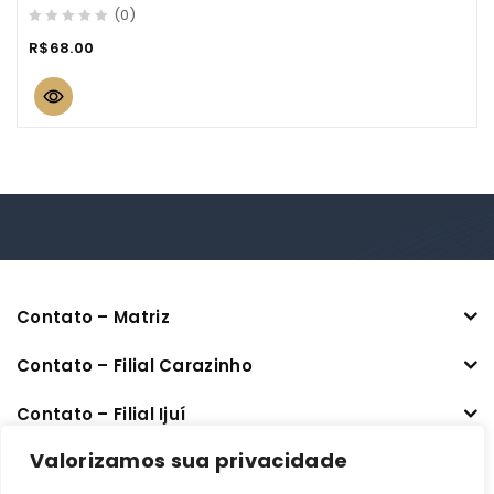
(0)
0
R$
68.00
out
of
5
Contato – Matriz
Contato – Filial Carazinho
Contato – Filial Ijuí
CNPJ: 33.470.401/0001-64
Valorizamos sua privacidade