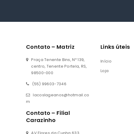
Contato – Matriz
Links úteis
Praça Tenente Bins, Nº 139,
Início
centro, Tenente Portela, RS,
Loja
98500-000
(55) 99603-7346
lacoslageanos@hotmail.co
m
Contato – Filial
Carazinho
AV Flores da Cunha 633,