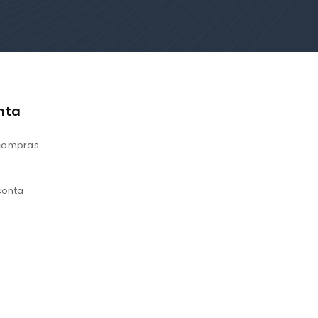
nta
 compras
conta