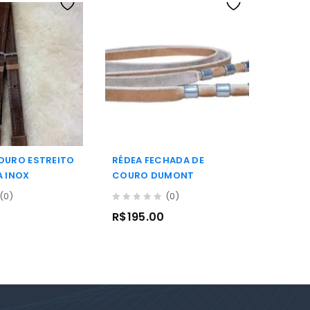
OURO ESTREITO
RÉDEA FECHADA DE
PEITE
A INOX
COURO DUMONT
NO ME
(0)
(0)
0
0
R$
195.00
R$
27
out
out
of
of
5
5