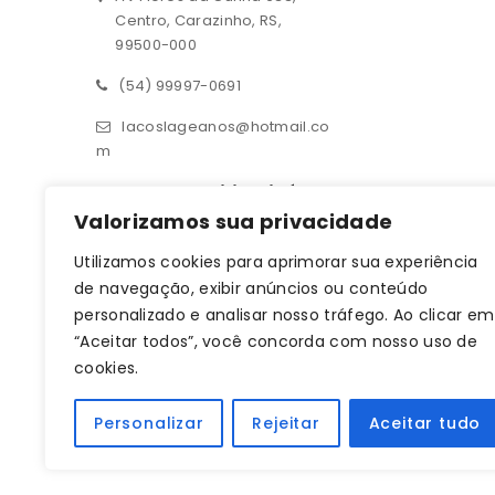
Centro, Carazinho, RS,
99500-000
(54) 99997-0691
lacoslageanos@hotmail.co
m
Contato – Filial Ijuí
Valorizamos sua privacidade
Rua 14 de julho 190, sala 01
Utilizamos cookies para aprimorar sua experiência
Centro, Ijuí, RS, 98700-000
de navegação, exibir anúncios ou conteúdo
(55) 93619-1709
personalizado e analisar nosso tráfego. Ao clicar em
“Aceitar todos”, você concorda com nosso uso de
lacoslageanos@hotmail.co
cookies.
m
CNPJ: 33.470.401/0001-64
Personalizar
Rejeitar
Aceitar tudo