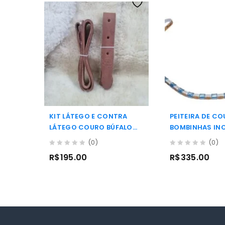
KIT LÁTEGO E CONTRA
PEITEIRA DE CO
LÁTEGO COURO BÚFALO
BOMBINHAS IN
BOOTS HORSE
DUMONT
(0)
(0)
0
0
R$
195.00
R$
335.00
out
out
of
of
5
5