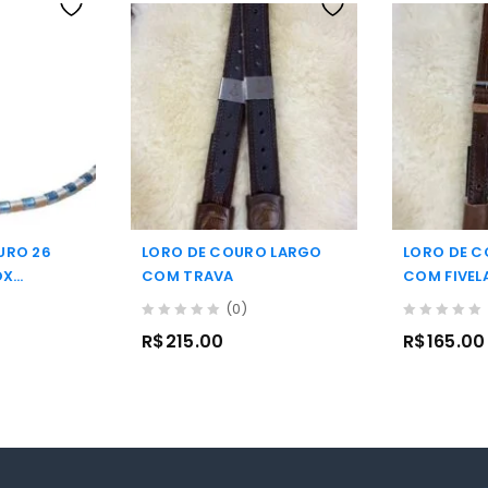
URO 26
LORO DE COURO LARGO
LORO DE C
OX
COM TRAVA
COM FIVEL
(0)
0
0
R$
215.00
R$
165.00
out
out
of
of
5
5