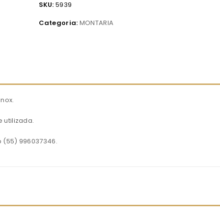
SKU:
5939
Categoria:
MONTARIA
nox.
utilizada.
p (55) 996037346.