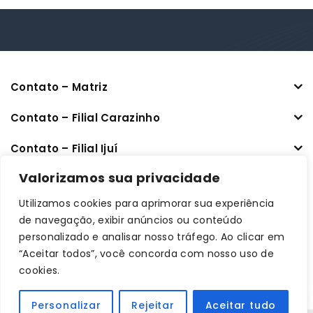
Contato – Matriz
Contato – Filial Carazinho
Contato – Filial Ijuí
CNPJ: 33.470.401/0001-64
Valorizamos sua privacidade
Utilizamos cookies para aprimorar sua experiência
Links úteis
de navegação, exibir anúncios ou conteúdo
personalizado e analisar nosso tráfego. Ao clicar em
Informações
“Aceitar todos”, você concorda com nosso uso de
cookies.
Minha conta
Personalizar
Rejeitar
Aceitar tudo