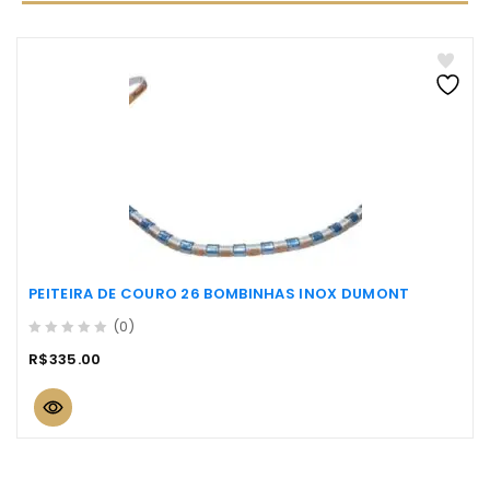
PEITEIRA DE COURO 26 BOMBINHAS INOX DUMONT
(0)
0
R$
335.00
out
of
5