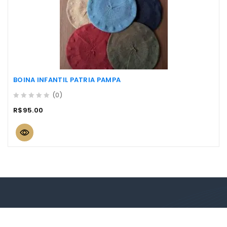
BOINA INFANTIL PATRIA PAMPA
(0)
0
R$
95.00
out
of
5