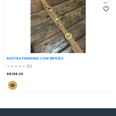
RASTRA FEMININA COM BRIDÃO
(0)
0
R$
198.00
out
of
5