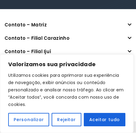
Contato – Matriz
Contato – Filial Carazinho
Contato – Filial Ijuí
CNPJ: 33.470.401/0001-64
Valorizamos sua privacidade
Utilizamos cookies para aprimorar sua experiência
Links úteis
de navegação, exibir anúncios ou conteúdo
personalizado e analisar nosso tráfego. Ao clicar em
Informações
“Aceitar todos”, você concorda com nosso uso de
cookies.
Minha conta
Personalizar
Rejeitar
Aceitar tudo
Copyright © 2026 Dintec Sistemas