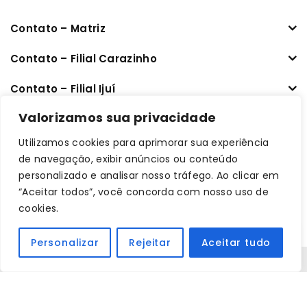
Contato – Matriz
Contato – Filial Carazinho
Contato – Filial Ijuí
CNPJ: 33.470.401/0001-64
Valorizamos sua privacidade
Utilizamos cookies para aprimorar sua experiência
Links úteis
de navegação, exibir anúncios ou conteúdo
personalizado e analisar nosso tráfego. Ao clicar em
Informações
“Aceitar todos”, você concorda com nosso uso de
cookies.
Minha conta
Personalizar
Rejeitar
Aceitar tudo
Copyright © 2026 Dintec Sistemas