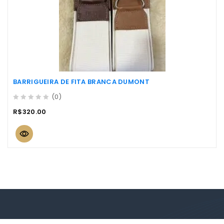
BARRIGUEIRA DE FITA BRANCA DUMONT
(0)
0
R$
320.00
out
of
5