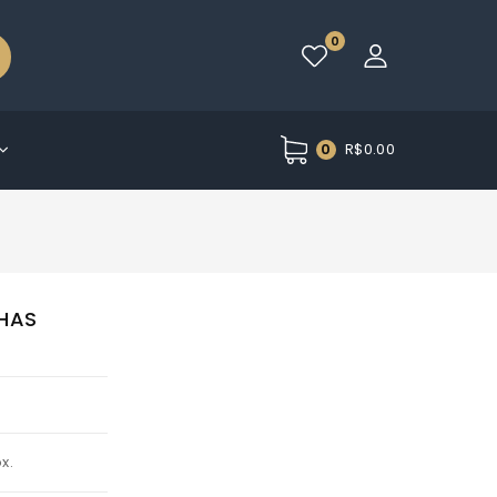
0
R$
0.00
0
X
NHAS
x.