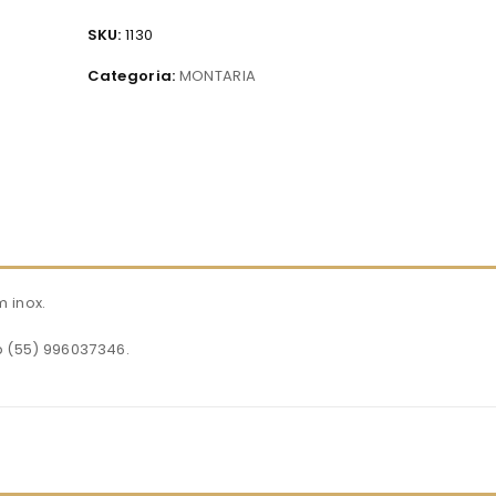
SKU:
1130
Categoria:
MONTARIA
 inox.
p (55) 996037346.