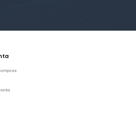
nta
 compras
conta