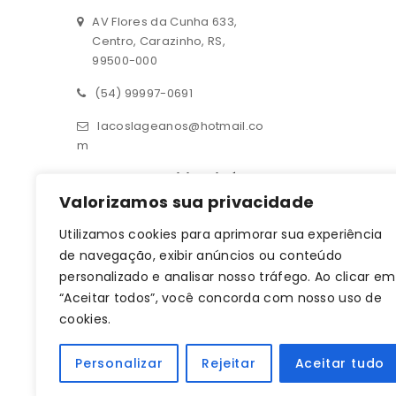
AV Flores da Cunha 633,
Centro, Carazinho, RS,
99500-000
(54) 99997-0691
lacoslageanos@hotmail.co
m
Contato – Filial Ijuí
Valorizamos sua privacidade
Rua 14 de julho 190, sala 01
Utilizamos cookies para aprimorar sua experiência
Centro, Ijuí, RS, 98700-000
de navegação, exibir anúncios ou conteúdo
(55) 93619-1709
personalizado e analisar nosso tráfego. Ao clicar em
“Aceitar todos”, você concorda com nosso uso de
lacoslageanos@hotmail.co
cookies.
m
CNPJ: 33.470.401/0001-64
Personalizar
Rejeitar
Aceitar tudo