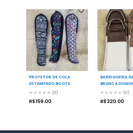
PROTETOR DE COLA
BARRIGUEIRA DE
ESTAMPADO BOOTS
BRANCA DUMO
(0)
(0)
0
0
R$
159.00
R$
320.00
out
out
of
of
5
5