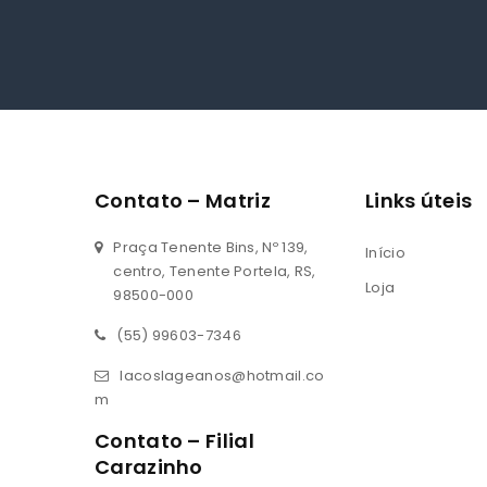
Contato – Matriz
Links úteis
Praça Tenente Bins, Nº 139,
Início
centro, Tenente Portela, RS,
Loja
98500-000
(55) 99603-7346
lacoslageanos@hotmail.co
m
Contato – Filial
Carazinho