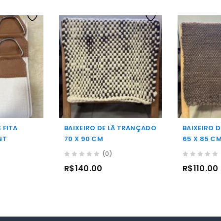
 FITA
BAIXEIRO DE LÃ TRANÇADO
BAIXEIRO 
NT
70 X 90 CM
65 X 85 C
(0)
0
0
R$
140.00
R$
110.00
out
out
of
of
5
5