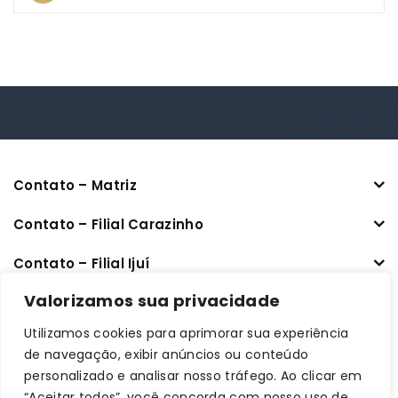
Contato – Matriz
Contato – Filial Carazinho
Contato – Filial Ijuí
CNPJ: 33.470.401/0001-64
Valorizamos sua privacidade
Utilizamos cookies para aprimorar sua experiência
Links úteis
de navegação, exibir anúncios ou conteúdo
personalizado e analisar nosso tráfego. Ao clicar em
Informações
“Aceitar todos”, você concorda com nosso uso de