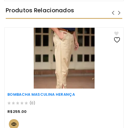
Produtos Relacionados
BOMBACHA MASCULINA HERANÇA
(0)
0
R$
255.00
out
of
5