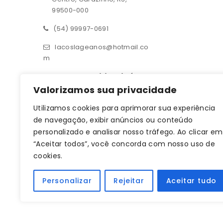
99500-000
(54) 99997-0691
lacoslageanos@hotmail.co
m
Contato – Filial Ijuí
Valorizamos sua privacidade
Rua 14 de julho 190, sala 01
Utilizamos cookies para aprimorar sua experiência
Centro, Ijuí, RS, 98700-000
de navegação, exibir anúncios ou conteúdo
(55) 93619-1709
personalizado e analisar nosso tráfego. Ao clicar em
“Aceitar todos”, você concorda com nosso uso de
lacoslageanos@hotmail.co
cookies.
m
CNPJ: 33.470.401/0001-64
Personalizar
Rejeitar
Aceitar tudo