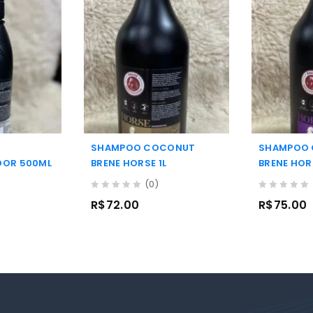
SHAMPOO COCONUT
SHAMPOO 
DOR 500ML
BRENE HORSE 1L
BRENE HORS
(0)
0
0
R$
72.00
R$
75.00
out
out
of
of
5
5