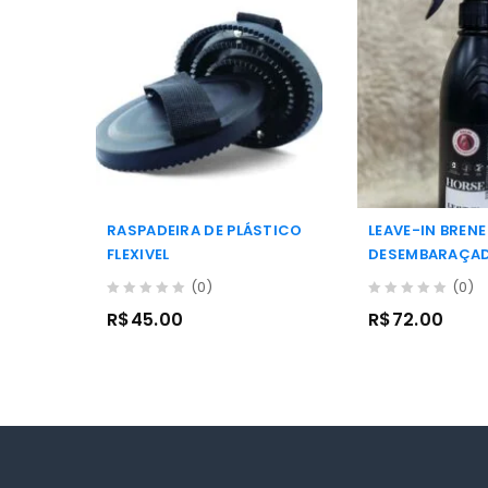
RASPADEIRA DE PLÁSTICO
LEAVE-IN BRENE
FLEXIVEL
DESEMBARAÇA
(0)
(0)
0
0
R$
45.00
R$
72.00
out
out
of
of
5
5