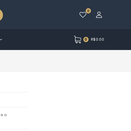
0
R$
0.00
0
de a