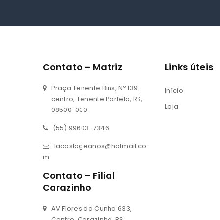
Contato – Matriz
Links úteis
Praça Tenente Bins, Nº 139,
Início
centro, Tenente Portela, RS,
Loja
98500-000
(55) 99603-7346
lacoslageanos@hotmail.co
m
Contato – Filial
Carazinho
AV Flores da Cunha 633,
Centro, Carazinho, RS,