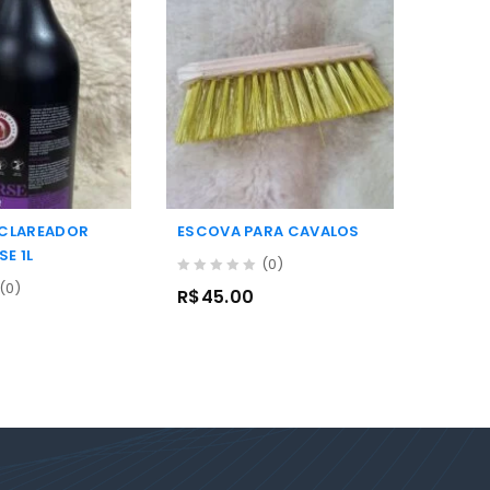
CLAREADOR
ESCOVA PARA CAVALOS
LIMPA
E 1L
HORSE
(0)
0
(0)
R$
45.00
out
0
R$
50
of
out
5
of
5