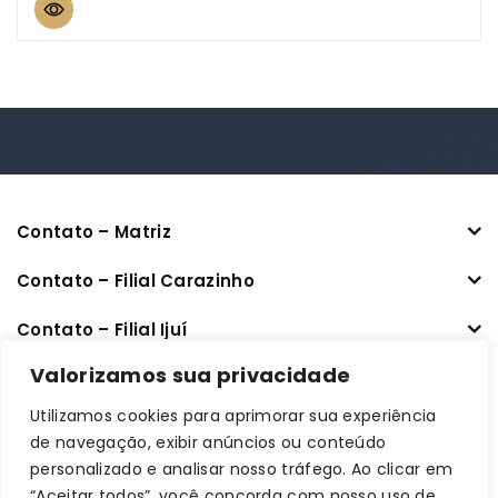
5
Contato – Matriz
Contato – Filial Carazinho
Contato – Filial Ijuí
CNPJ: 33.470.401/0001-64
Valorizamos sua privacidade
Utilizamos cookies para aprimorar sua experiência
Links úteis
de navegação, exibir anúncios ou conteúdo
personalizado e analisar nosso tráfego. Ao clicar em
Informações
“Aceitar todos”, você concorda com nosso uso de