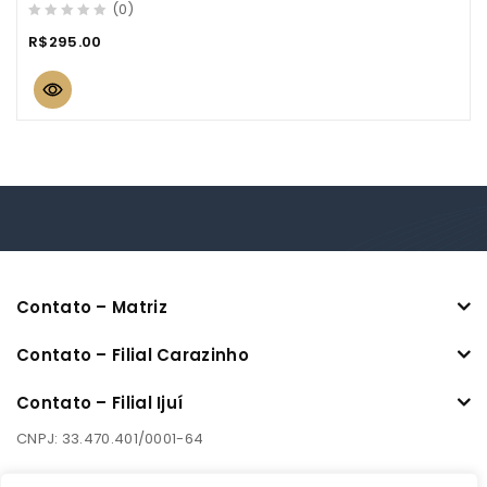
(0)
0
R$
295.00
out
of
5
Contato – Matriz
Contato – Filial Carazinho
Contato – Filial Ijuí
CNPJ: 33.470.401/0001-64