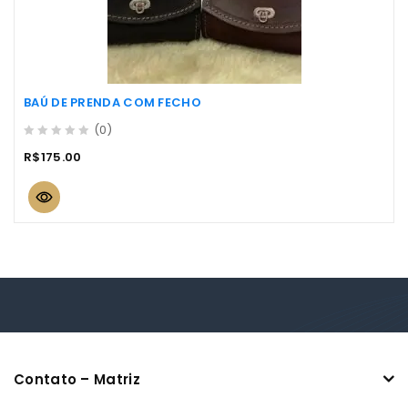
BAÚ DE PRENDA COM FECHO
(0)
0
R$
175.00
out
of
5
Contato – Matriz