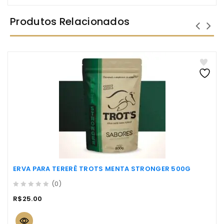
Produtos Relacionados
ERVA PARA TERERÊ TROTS MENTA STRONGER 500G
(0)
0
R$
25.00
out
of
5