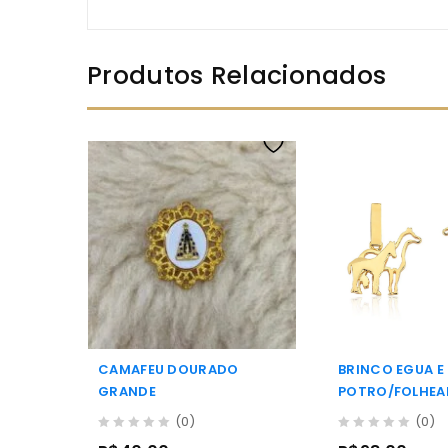
Produtos Relacionados
CAMAFEU DOURADO
BRINCO EGUA E
GRANDE
POTRO/FOLHEA
18K SALAMANC
(0)
(0)
0
0