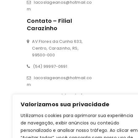
lacoslageanos@hotmail.co
m
Contato – Filial
Carazinho
AV Flores da Cunha 633,
Centro, Carazinho, RS,
99500-000
(54) 99997-0691
lacoslageanos@hotmail.co
m
Contato – Filial Ijuí
Valorizamos sua privacidade
Rua 14 de julho 190, sala 01
Utilizamos cookies para aprimorar sua experiência
Centro, Ijuí, RS, 98700-000
de navegação, exibir anúncios ou conteúdo
(55) 93619-1709
personalizado e analisar nosso tráfego. Ao clicar em
“Aceitar todos”, você concorda com nosso uso de