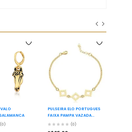
AVALO
PULSEIRA ELO PORTUGUES
CAMA
 SALAMANCA
FAIXA PAMPA VAZADA
PEQU
FOLHADA SALAMANCA
(0)
(0)
0
0