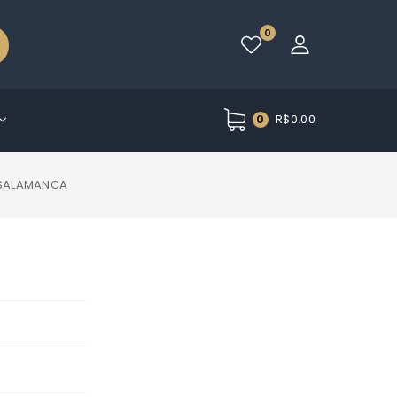
0
R$
0.00
0
 SALAMANCA
O