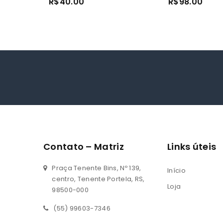
R$
40.00
R$
98.00
out
out
of
of
5
5
Contato – Matriz
Links úteis
Praça Tenente Bins, Nº 139,
Início
centro, Tenente Portela, RS,
Loja
98500-000
(55) 99603-7346