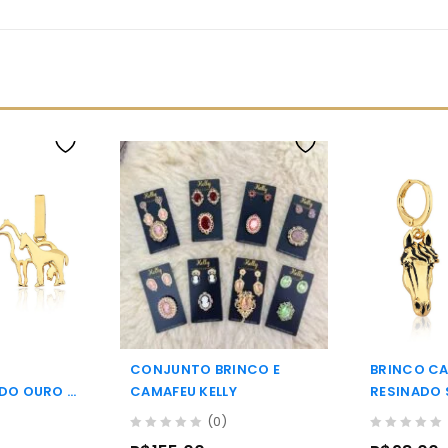
CONJUNTO BRINCO E
BRINCO C
DO OURO A
CAMAFEU KELLY
RESINADO
A
(0)
0
0