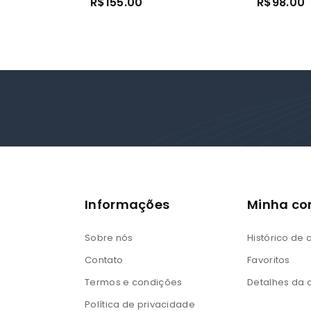
R$
155.00
R$
98.00
out
out
of
of
5
5
Informações
Minha co
Sobre nós
Histórico de
Contato
Favoritos
Termos e condições
Detalhes da 
Política de privacidade