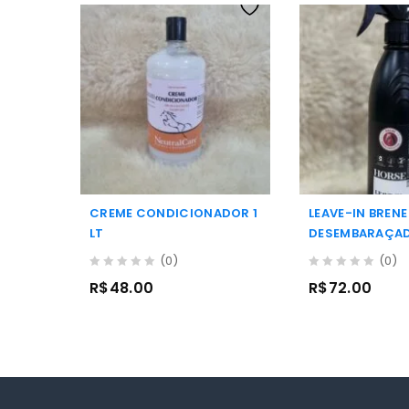
CREME CONDICIONADOR 1
LEAVE-IN BRENE
LT
DESEMBARAÇA
(0)
(0)
0
0
R$
48.00
R$
72.00
out
out
of
of
5
5