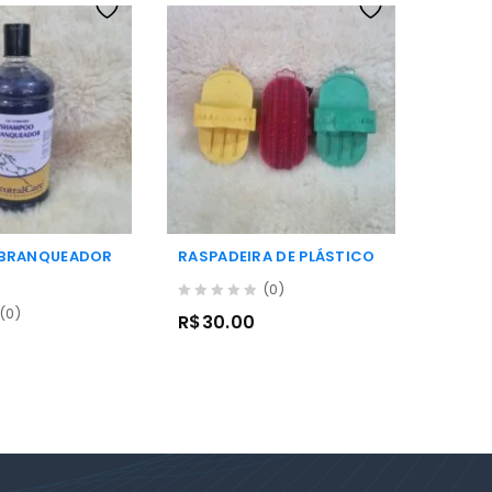
BRANQUEADOR
RASPADEIRA DE PLÁSTICO
CITRO
BRENE
(0)
0
(0)
R$
30.00
out
0
R$
78
of
out
5
of
5