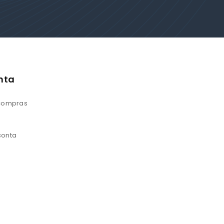
nta
 compras
conta