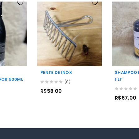
PENTE DE INOX
SHAMPOO 
DOR 500ML
1 LT
(0)
0
R$
58.00
out
0
R$
67.00
of
out
5
of
5