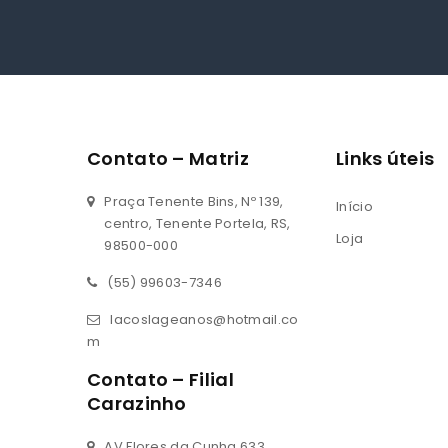
Contato – Matriz
Links úteis
Praça Tenente Bins, Nº 139,
Início
centro, Tenente Portela, RS,
Loja
98500-000
(55) 99603-7346
lacoslageanos@hotmail.co
m
Contato – Filial
Carazinho
AV Flores da Cunha 633,