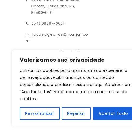
Centro, Carazinho, RS,
99500-000
(54) 99997-0691
lacoslageanos@hotmail.co
m
Contato – Filial Ijuí
Valorizamos sua privacidade
Rua 14 de julho 190, sala 01
Utilizamos cookies para aprimorar sua experiência
Centro, Ijuí, RS, 98700-000
de navegação, exibir anúncios ou conteúdo
(55) 93619-1709
personalizado e analisar nosso tráfego. Ao clicar em
“Aceitar todos”, você concorda com nosso uso de
lacoslageanos@hotmail.co
cookies.
m
CNPJ: 33.470.401/0001-64
Personalizar
Rejeitar
Aceitar tudo