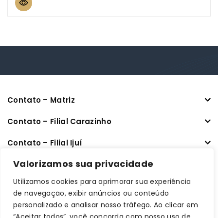
5
Contato – Matriz
Contato – Filial Carazinho
Contato – Filial Ijuí
CNPJ: 33.470.401/0001-64
Valorizamos sua privacidade
Utilizamos cookies para aprimorar sua experiência
Links úteis
de navegação, exibir anúncios ou conteúdo
personalizado e analisar nosso tráfego. Ao clicar em
Informações
“Aceitar todos”, você concorda com nosso uso de